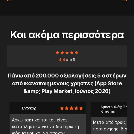
Και ακόμα περισσότερα
4,4
στα 5
Πάνω από 200.000 αξιολογήσεις 5 αστέρων
από ικανοποιημένους χρήστες (App Store
&amp; Play Market, Ιούνιος 2026)
Αμπντουλάχ Σαέμπ
Έντγκαρ
Νταντάσι
Ασκώ τακτικά ταί τσι· είναι
Μετά από τρεις ημ
καταπληκτικό για να διατηρώ τη
προπόνησης, διαπί
φόρμα μου και να αποκτώ