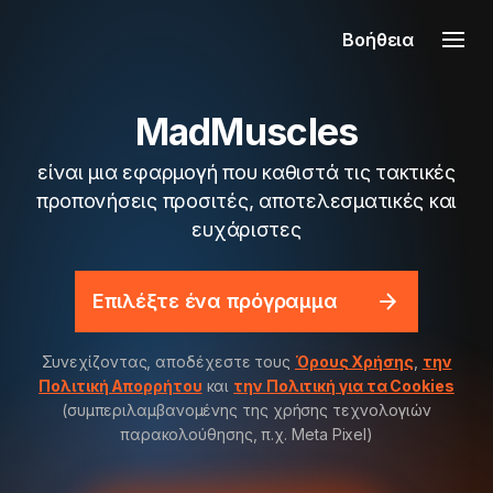
Βοήθεια
MadMuscles
είναι μια εφαρμογή που καθιστά τις τακτικές
προπονήσεις προσιτές, αποτελεσματικές και
ευχάριστες
Επιλέξτε ένα πρόγραμμα
Συνεχίζοντας, αποδέχεστε τους
Όρους Χρήσης
,
την
Πολιτική Απορρήτου
και
την Πολιτική για τα Cookies
(συμπεριλαμβανομένης της χρήσης τεχνολογιών
παρακολούθησης, π.χ. Meta Pixel)