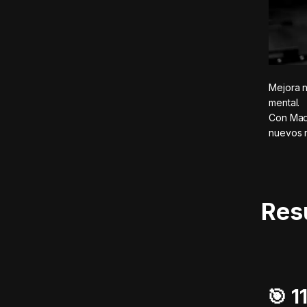
Mejora n
mental.
Con MadM
nuevos r
Res
🎯️