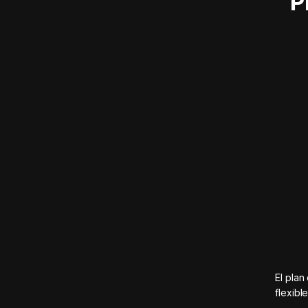
P
El plan
flexibl