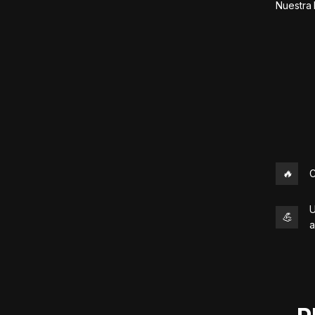
Nuestra 
🔥
C
U
💪
a