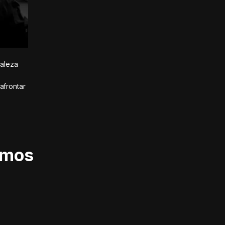
taleza
afrontar
imos