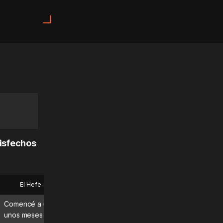
tisfechos
El Hefe
Bryan
Comencé a usar MadMuscles hace
¡Qué gran app! La uso todo
unos meses y estoy disfrutando
días y definitivamente est