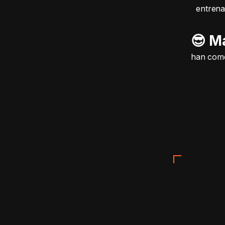
entrena
😎 M
han come