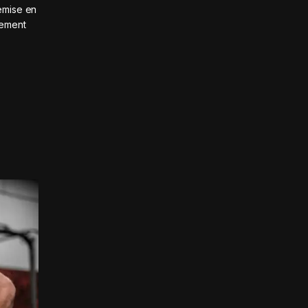
emise en
lement