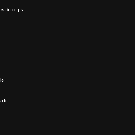
ies du corps
le
s de