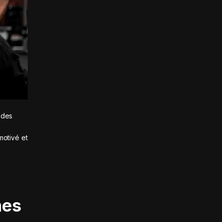
 des
motivé et
mes