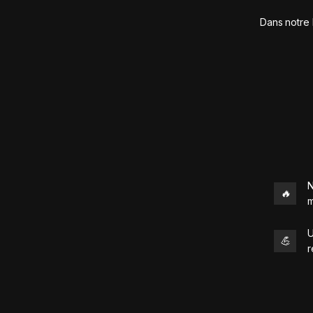
Dans notre 
N
🔥
m
U
💪
r