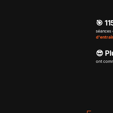
🎯️ 1
séances 
d'entra
😎 P
ont comm