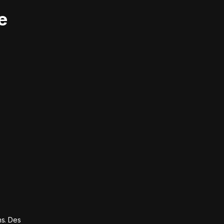
e
ns. Des