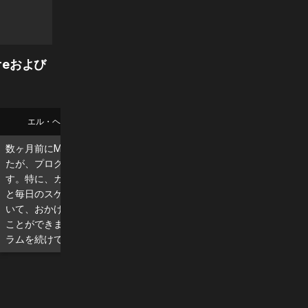
reおよび
エル・ヘフェ
ブライアン
数ヶ月前にMadMusclesを始めまし
毎日使っている素晴らしい
たが、プログラムを楽しんでいま
で、効果を実感しています！\
す。特に、ガイド付きワークアウト
対におすすめです。
と毎日のスケジュールが気に入って
いて、おかげで集中して体を動かす
ことができます。素晴らしいプログ
ラムを続けてください！💪