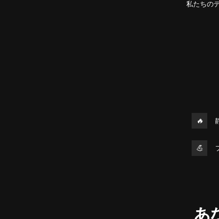
私たちの
🔥
💪
あ