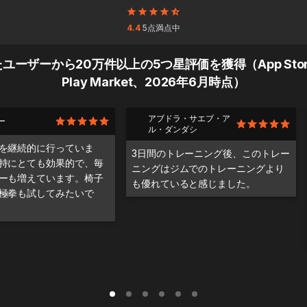
4.4
5点満点中
ユーザーから20万件以上の5つ星評価を獲得（App Sto
Play Market、2026年6月時点）
アブドラ・サエブ・ア
ー
ル・ダンダシ
を継続的に行っていま
3日間のトレーニング後、このトレー
持にとても効果的で、毎
ニングはジムでのトレーニングより
ーも増えています。椅子
も優れていると感じました。
極拳も試してみたいで