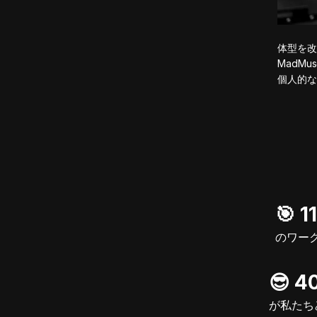
体型を改
MadM
個人的な
🎯️
のワー
😎 
が私たち