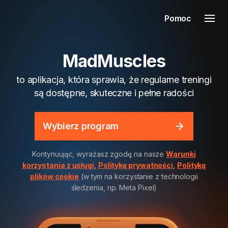
Pomoc
MadMuscles
to aplikacja, która sprawia, że regularne treningi
są dostępne, skuteczne i pełne radości
Wybierz program
Kontynuując, wyrażasz zgodę na nasze
Warunki
korzystania z usługi
,
Politykę prywatności
,
Politykę
plików cookie
(w tym na korzystanie z technologii
śledzenia, np. Meta Pixel)