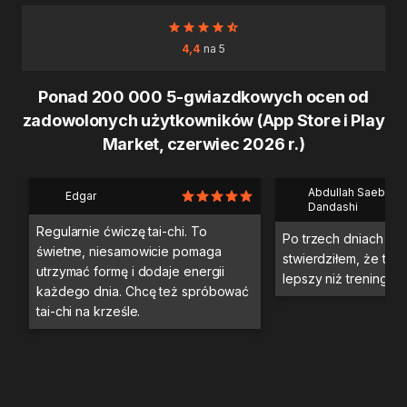
4,4
na 5
Ponad 200 000 5-gwiazdkowych ocen od
zadowolonych użytkowników (App Store i Play
Market, czerwiec 2026 r.)
Abdullah Saeb Al
Edgar
Dandashi
Regularnie ćwiczę tai-chi. To
Po trzech dniach tre
świetne, niesamowicie pomaga
stwierdziłem, że ten 
utrzymać formę i dodaje energii
lepszy niż trening na 
każdego dnia. Chcę też spróbować
tai-chi na krześle.