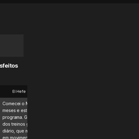
sfeitos
El Hefe
Bryan
Comecei o MadMuscles há alguns
Que aplicativo fantástico! 
meses e estou adorando o
diariamente e definitivame
programa. Gosto especialmente
estou vendo e sentindo os
dos treinos guiados e do roteiro
resultados!\n\nRecomend
diário, que me mantêm focado e
dúvida nenhuma.
em movimento. Continuem com o