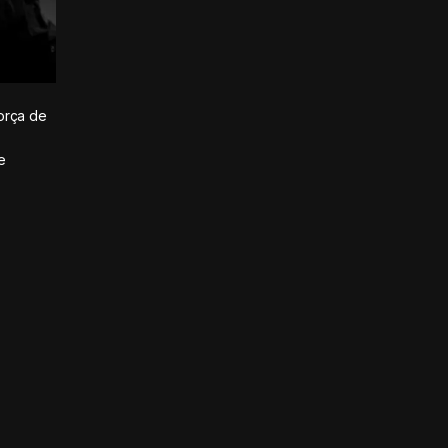
orça de
e