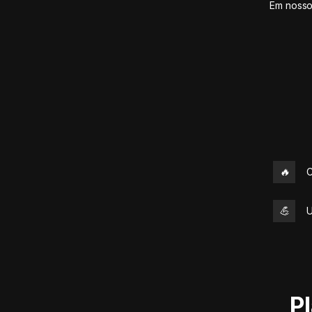
Em nosso
🔥
C
💪
U
P