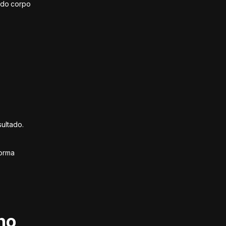
 do corpo
ultado.
forma
no