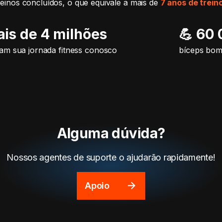
reinos concluídos, o que equivale a mais de
7 anos de trein
ais de 4 milhões
💪 60
m sua jornada fitness conosco
bíceps bo
Alguma dúvida?
Nossos agentes de suporte o ajudarão rapidamente!
Apoio