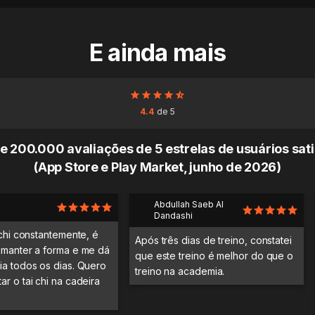
E ainda mais
4.4
de 5
e 200.000 avaliações de 5 estrelas de usuários sati
(App Store e Play Market, junho de 2026)
Abdullah Saeb Al
Dandashi
 chi constantemente, é
Após três dias de treino, constatei
 manter a forma e me dá
que este treino é melhor do que o
ia todos os dias. Quero
treino na academia.
r o tai chi na cadeira