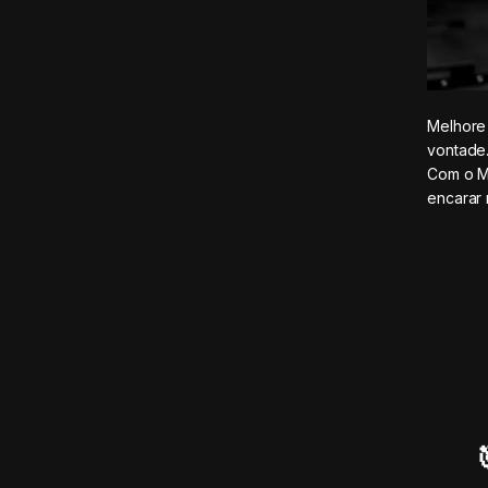
Melhore 
vontade
Com o Ma
encarar 