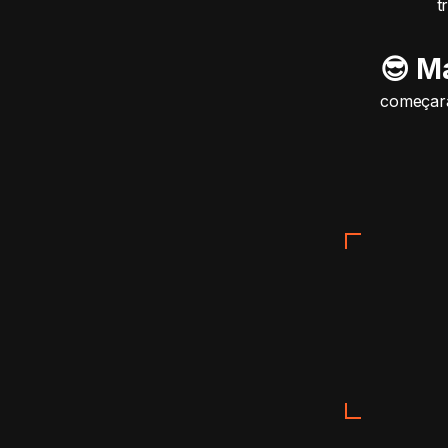
t
😎 M
começara