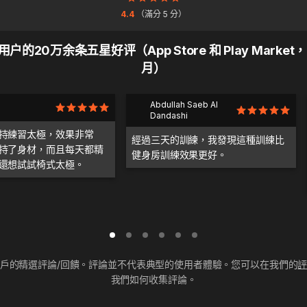
4.4
（滿分 5 分）
户的20万余条五星好评（App Store 和 Play Market，
月）
Abdullah Saeb Al
Dandashi
持練習太極，效果非常
經過三天的訓練，我發現這種訓練比
持了身材，而且每天都精
健身房訓練效果更好。
還想試試椅式太極。
戶的精選評論/回饋。評論並不代表典型的使用者體驗。您可以在我們的
我們如何收集評論。