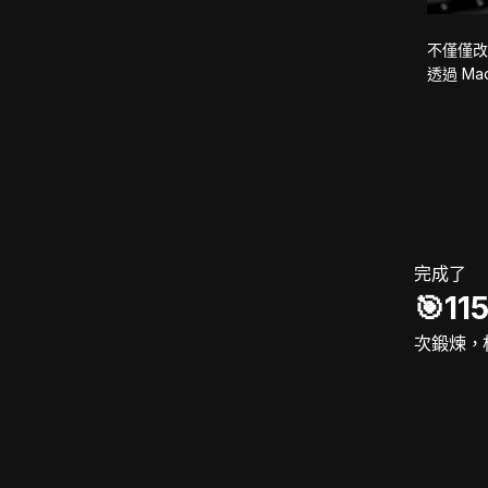
不僅僅改
透過 M
完成了
🎯️11
次鍛煉，