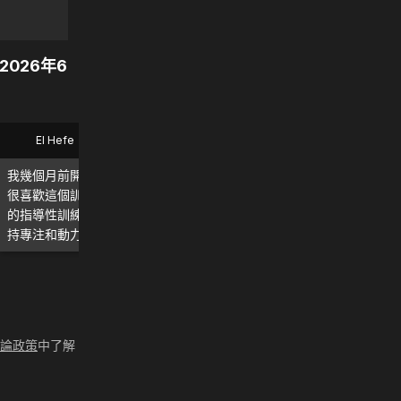
2026年6
El Hefe
Bryan
我幾個月前開始使用 MadMuscles，
這款應用程式太棒了！我每
很喜歡這個訓練計劃。我尤其喜歡它
用，確實能看到、感受到效果！
的指導性訓練和每日計劃，這讓我保
強烈推薦。
持專注和動力。繼續加油！ 💪
評論政策
中了解