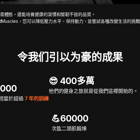
善體態，還能培養健康的習慣和堅韌不拔的品質。
adMuscles，您可以降低壓力水平，保持動力，並嘗試各種改變生活的挑
令我们引以为豪的成果
😎 400多萬
5000
他們的健身之旅就是從我們這裡開始的。
相當於超過
7 年的訓練
💪60000
次肱二頭肌鍛煉